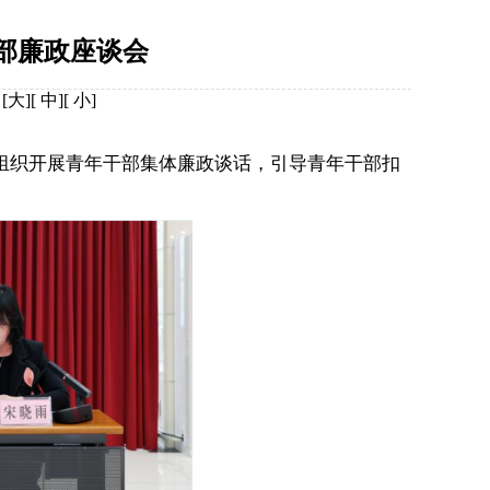
部廉政座谈会
[
大
][
中
][
小
]
织开展青年干部集体廉政谈话，引导青年干部扣