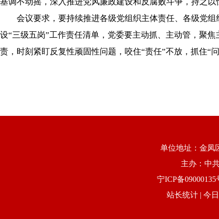
基调不动摇，深入推进党风廉政建设和反腐败斗争，持之以
会议要求，要持续推进各级党组织主体责任、各级党组织书
设“三级五岗”工作责任清单，党委要主动抓、主动管，聚
责，时刻紧盯反复性顽固性问题，咬住“责任”不放，抓住“
单位地址：金凤区康
主办：中
宁ICP备09000135
站长统计
| 今日I