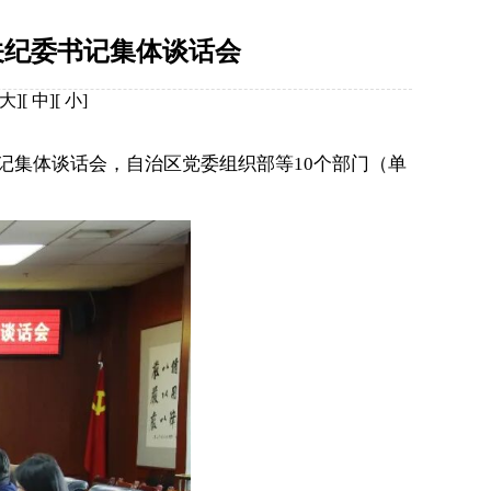
关纪委书记集体谈话会
大
][
中
][
小
]
记集体谈话会，自治区党委组织部等10个部门（单